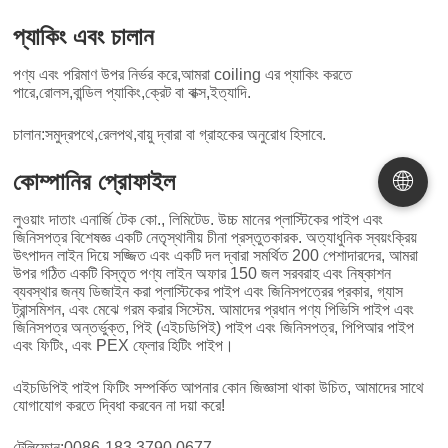
প্যাকিং এবং চালান
পণ্য এবং পরিমাণ উপর নির্ভর করে,আমরা coiling এর প্যাকিং করতে
পারে,রোলস,বান্ডিল প্যাকিং,ক্রেট বা বাক্স,ইত্যাদি.
চালান:সমুদ্রপথে,রেলপথ,বায়ু দ্বারা বা গ্রাহকের অনুরোধ হিসাবে.
🌐
কোম্পানির প্রোফাইল
লুওয়াং দাতাং এনার্জি টেক কো., লিমিটেড. উচ্চ মানের প্লাস্টিকের পাইপ এবং
জিনিসপত্র বিশেষজ্ঞ একটি নেতৃস্থানীয় চীনা প্রস্তুতকারক. অত্যাধুনিক স্বয়ংক্রিয়
উৎপাদন লাইন দিয়ে সজ্জিত এবং একটি দল দ্বারা সমর্থিত 200 পেশাদারদের, আমরা
উপর গঠিত একটি বিস্তৃত পণ্য লাইন অফার 150 জল সরবরাহ এবং নিষ্কাশন
ব্যবস্থার জন্য ডিজাইন করা প্লাস্টিকের পাইপ এবং জিনিসপত্রের প্রকার, গ্যাস
ট্রান্সমিশন, এবং মেঝে গরম করার সিস্টেম. আমাদের প্রধান পণ্য পিভিসি পাইপ এবং
জিনিসপত্র অন্তর্ভুক্ত, পিই (এইচডিপিই) পাইপ এবং জিনিসপত্র, পিপিআর পাইপ
এবং ফিটিং, এবং PEX ফ্লোর হিটিং পাইপ।
এইচডিপিই পাইপ ফিটিং সম্পর্কিত আপনার কোন জিজ্ঞাসা থাকা উচিত, আমাদের সাথে
যোগাযোগ করতে দ্বিধা করবেন না দয়া করে!
টেলিফোন:0086-183 3790 0677