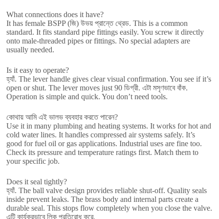
What connections does it have
?
It has female BSPP
(জি) উভয় প্রান্তে থ্রেড.
This is a common
standard
.
It fits standard pipe fittings easily
.
You screw it directly
onto male-threaded pipes or fittings
.
No special adapters are
usually needed
.
Is it easy to operate
?
হ্যাঁ.
The lever handle gives clear visual confirmation
.
You see if it’s
open or shut
.
The lever moves just
90 ডিগ্রী. এটা মসৃণভাবে বাঁক.
Operation is simple and quick
.
You don’t need tools
.
কোথায় আমি এই ভালভ ব্যবহার করতে পারেন?
Use it in many plumbing and heating systems
.
It works for hot and
cold water lines
.
It handles compressed air systems safely
.
It’s
good for fuel oil or gas applications
.
Industrial uses are fine too
.
Check its pressure and temperature ratings first
.
Match them to
your specific job
.
Does it seal tightly
?
হ্যাঁ.
The ball valve design provides reliable shut-off
.
Quality seals
inside prevent leaks
.
The brass body and internal parts create a
durable seal
.
This stops flow completely when you close the valve
.
এটি কার্যকরভাবে লিক প্রতিরোধ করে.