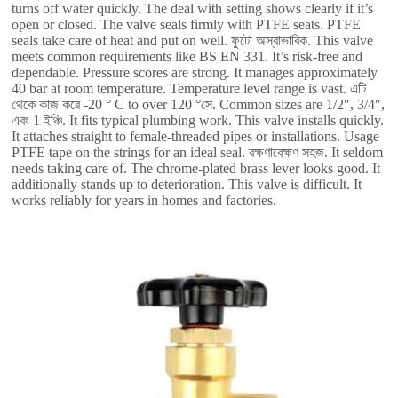
turns off water quickly
.
The deal with setting shows clearly if it’s
open or closed
.
The valve seals firmly with PTFE seats
.
PTFE
seals take care of heat and put on well
. ফুটো অস্বাভাবিক.
This valve
meets common requirements like BS EN
331.
It’s risk-free and
dependable
.
Pressure scores are strong
.
It manages approximately
40
bar at room temperature
.
Temperature level range is vast
. এটি
থেকে কাজ করে -20
° C to over
120 °সে.
Common sizes are 1/2
″, 3/4″,
এবং 1 ইঞ্চি.
It fits typical plumbing work
.
This valve installs quickly
.
It attaches straight to female-threaded pipes or installations
.
Usage
PTFE tape on the strings for an ideal seal
. রক্ষণাবেক্ষণ সহজ.
It seldom
needs taking care of
.
The chrome-plated brass lever looks good
.
It
additionally stands up to deterioration
.
This valve is difficult
.
It
works reliably for years in homes and factories
.