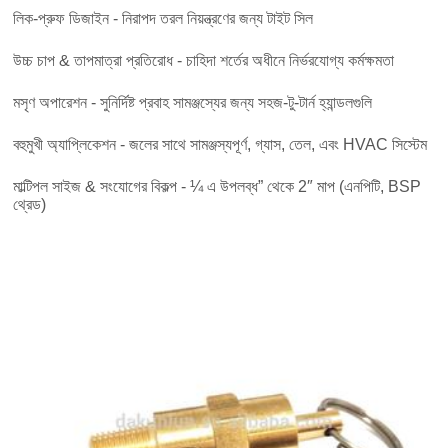
লিক-প্রুফ ডিজাইন - নিরাপদ তরল নিয়ন্ত্রণের জন্য টাইট সিল
উচ্চ চাপ & তাপমাত্রা প্রতিরোধ - চাহিদা শর্তের অধীনে নির্ভরযোগ্য কর্মক্ষমতা
মসৃণ অপারেশন - সুনির্দিষ্ট প্রবাহ সামঞ্জস্যের জন্য সহজ-টু-টার্ন হ্যান্ডলগুলি
বহুমুখী অ্যাপ্লিকেশন - জলের সাথে সামঞ্জস্যপূর্ণ, গ্যাস, তেল, এবং HVAC সিস্টেম
মাল্টিপল সাইজ & সংযোগের বিকল্প - ¼ এ উপলব্ধ” থেকে 2″ মাপ (এনপিটি, BSP
থ্রেড)