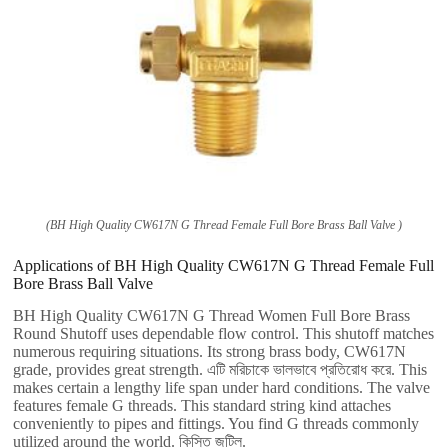
(
BH High Quality CW617N G Thread Female Full Bore Brass Ball Valve
)
Applications of BH High Quality CW617N G Thread Female Full
Bore Brass Ball Valve
BH High Quality CW617N G Thread Women Full Bore Brass
Round Shutoff uses dependable flow control
.
This shutoff matches
numerous requiring situations
.
Its strong brass body
,
CW617N
grade
,
provides great strength
. এটি মরিচাকে ভালভাবে প্রতিরোধ করে.
This
makes certain a lengthy life span under hard conditions
.
The valve
features female G threads
.
This standard string kind attaches
conveniently to pipes and fittings
.
You find G threads commonly
utilized around the world
. কিস্তি জটিল.