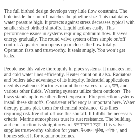
The full birthed design develops very little flow constraint
.
The
hole inside the shutoff matches the pipeline size
.
This maintains
water pressure high
.
It protects against stress decreases typical with
smaller sized birthed shutoffs
.
Liquid actions easily
.
This
performance issues in systems requiring optimum flow
.
It saves
energy gradually
.
The round valve system offers simple on/off
control
.
A quarter turn opens up or closes the flow totally
.
Operation fasts and trustworthy
.
It seals snugly
.
You won’t get
leaks
.
People use this valve thoroughly in pipes systems
.
It manages hot
and cold water lines efficiently
.
Heater count on it also
.
Radiators
and boilers take advantage of its integrity
.
Industrial applications
need its resilience
.
Factories mount these valves for air
, জল,
and
various other fluids
.
Watering systems utilize them outdoors
.
The
brass stands up to weather direct exposure
.
Fire protection systems
install these shutoffs
.
Consistent efficiency is important here
.
Water
therapy plants pick them for chemical resistance
.
Gas lines
requiring risk-free shut-off use this shutoff
.
It fulfills the necessary
criteria
.
Marine atmospheres trust its rust resistance
.
The building
and construction is straightforward
. রক্ষণাবেক্ষণ সহজ.
This valve
supplies trustworthy solution for years
. উৎপাদন সুবিধা, কর্মশালা,
and
homes select it for regular outcomes
.