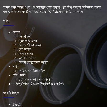
আমরা উচ্চ মানের পণ্য এবং চমৎকার সেবা অফার, এক-স্টপ ক্রয়ের অভিজ্ঞতা প্রদান
করুন. আমাদের একটি জয়-জয় সহযোগিতা তৈরি করা যাক!.
→ আরো
পণ্য
ভালভ
বল ভালভ
প্রজাপতি ভালভ
ভালভ পরীক্ষা করুন
গেট ভালভ
গ্লোব ভালভ
কন্ট্রোল ভালভ
ফায়ার প্রোটেকশন ভালভ
পাইপ
স্টেইনলেস স্টীল পাইপ
পাইপ ফিটিং
স্টেইনলেস স্টীল পাইপ ফিটিং
পলিপ্রোপিলিন র্যান্ডম পাইপ(পিপিআর পাইপ)
দরকারী লিঙ্ক
FAQs