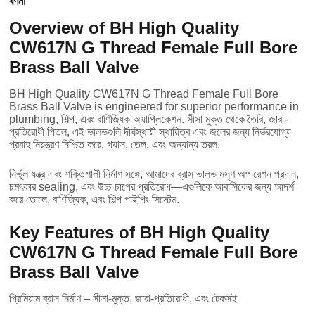
বর্ণনা
Overview of BH High Quality
CW617N G Thread Female Full Bore
Brass Ball Valve
BH High Quality CW617N G Thread Female Full Bore
Brass Ball Valve is engineered for superior performance in
plumbing
, শিল্প, এবং বাণিজ্যিক অ্যাপ্লিকেশন. সীসা মুক্ত থেকে তৈরি, জারা-
প্রতিরোধী পিতল, এই ভালভগুলি দীর্ঘস্থায়ী স্থায়িত্ব এবং জলের জন্য নির্ভরযোগ্য
প্রবাহ নিয়ন্ত্রণ নিশ্চিত করে, গ্যাস, তেল, এবং অন্যান্য তরল.
নির্ভুল যন্ত্র এবং শক্তিশালী নির্মাণ সঙ্গে, আমাদের ব্রাস ভালভ মসৃণ অপারেশন প্রদান,
চমৎকার sealing, এবং উচ্চ চাপের প্রতিরোধ—এগুলিকে আবাসিকের জন্য আদর্শ
করে তোলে, বাণিজ্যিক, এবং শিল্প পাইপিং সিস্টেম.
Key Features of BH High Quality
CW617N G Thread Female Full Bore
Brass Ball Valve
প্রিমিয়াম ব্রাস নির্মাণ – সীসা-মুক্ত, জারা-প্রতিরোধী, এবং টেকসই