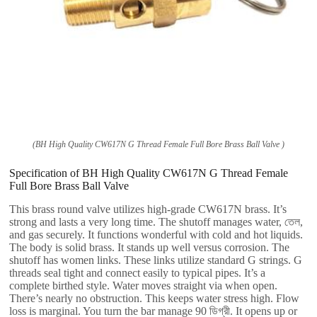
(
BH High Quality CW617N G Thread Female Full Bore Brass Ball Valve
)
Specification of BH High Quality CW617N G Thread Female
Full Bore Brass Ball Valve
This brass round valve utilizes high-grade CW617N brass
.
It’s
strong and lasts a very long time
.
The shutoff manages water
, তেল,
and gas securely
.
It functions wonderful with cold and hot liquids
.
The body is solid brass
.
It stands up well versus corrosion
.
The
shutoff has women links
.
These links utilize standard G strings
.
G
threads seal tight and connect easily to typical pipes
.
It’s a
complete birthed style
.
Water moves straight via when open
.
There’s nearly no obstruction
.
This keeps water stress high
.
Flow
loss is marginal
.
You turn the bar manage
90 ডিগ্রী.
It opens up or