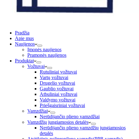
Pradžia
Apie mus
Naujienos
Įmonės naujienos
Pramonės naujienos
Produktai
Vožtuvai
Rutuliniai vožtuvai
Vartų vožtuvai
Drugelio vožtuvai
Gaublio vožtuvai
Atbuliniai vožtuvai
Valdymo vožtuvai
Priešgaisriniai vožtuvai
Vamzdžiai
Nerūdijančio plieno vamzdžiai
Vamzdžių jungiamosios detalės
Nerūdijančio plieno vamzdžių jungiamosios
detalės
Atsitiktinis polipropileno vamzdis(PPR vamzdis)