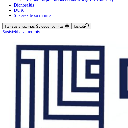
Dienoraštis
DUK
Susisiekite su mumis
Tamsusis režimas
Šviesos režimas
Ieškoti
Susisiekite su mumis