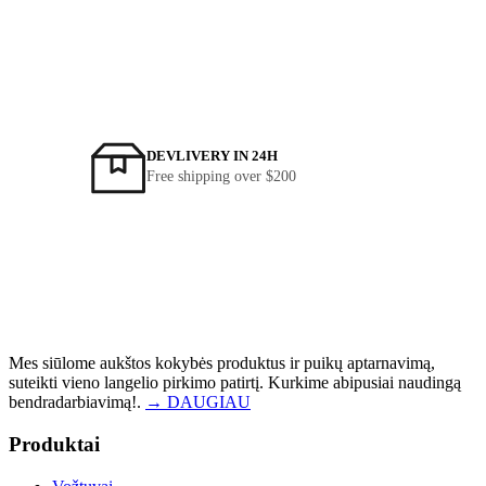
MORE NEW
DEVLIVERY IN 24H
Free shipping over
$200
Mes siūlome aukštos kokybės produktus ir puikų aptarnavimą,
suteikti vieno langelio pirkimo patirtį. Kurkime abipusiai naudingą
bendradarbiavimą!.
→ DAUGIAU
Produktai