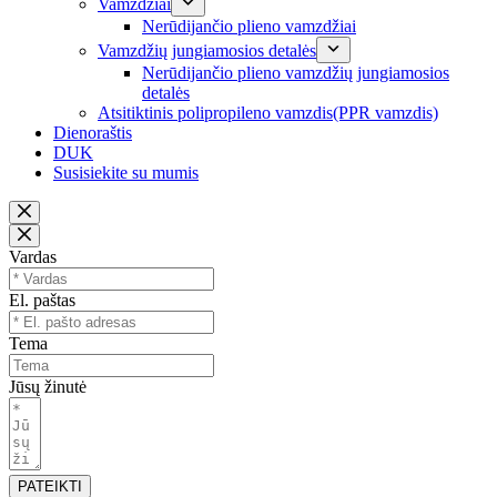
Vamzdžiai
Nerūdijančio plieno vamzdžiai
Vamzdžių jungiamosios detalės
Nerūdijančio plieno vamzdžių jungiamosios
detalės
Atsitiktinis polipropileno vamzdis(PPR vamzdis)
Dienoraštis
DUK
Susisiekite su mumis
Vardas
El. paštas
Tema
Jūsų žinutė
PATEIKTI