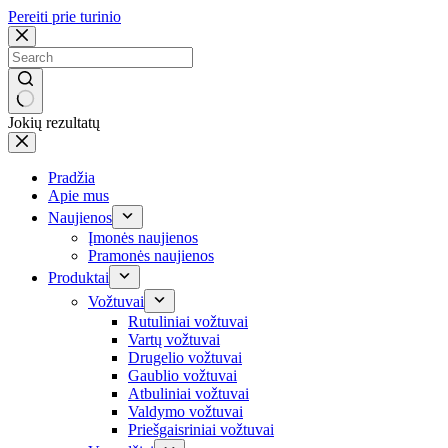
Pereiti prie turinio
Jokių rezultatų
Pradžia
Apie mus
Naujienos
Įmonės naujienos
Pramonės naujienos
Produktai
Vožtuvai
Rutuliniai vožtuvai
Vartų vožtuvai
Drugelio vožtuvai
Gaublio vožtuvai
Atbuliniai vožtuvai
Valdymo vožtuvai
Priešgaisriniai vožtuvai