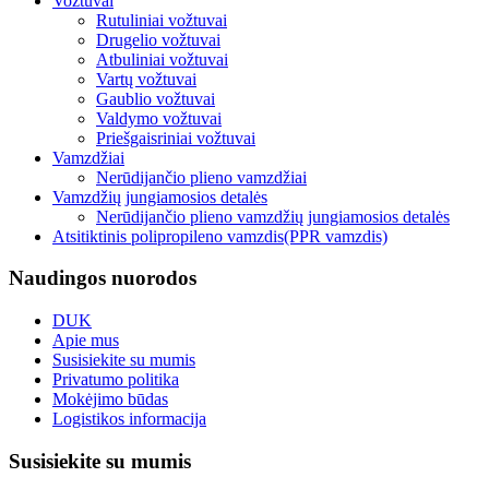
Vožtuvai
Rutuliniai vožtuvai
Drugelio vožtuvai
Atbuliniai vožtuvai
Vartų vožtuvai
Gaublio vožtuvai
Valdymo vožtuvai
Priešgaisriniai vožtuvai
Vamzdžiai
Nerūdijančio plieno vamzdžiai
Vamzdžių jungiamosios detalės
Nerūdijančio plieno vamzdžių jungiamosios detalės
Atsitiktinis polipropileno vamzdis(PPR vamzdis)
Naudingos nuorodos
DUK
Apie mus
Susisiekite su mumis
Privatumo politika
Mokėjimo būdas
Logistikos informacija
Susisiekite su mumis