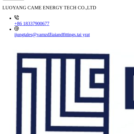
LUOYANG CAME ENERGY TECH CO.,LTD
+86 18337900677
įjungtales@vamzdžiaiandfittings.tai yrat