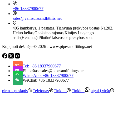
+86 18337900677
sales@vamzdissandfittiišs.net
405 kambarys, 1 pastatas, Tianyuan prekybos uostas,Nr.202,
Heluo kelias,Gaoksino rajonas,Kinijos Luojango
sritis(Henanas) Pilotinė laisvosios prekybos zona
Kopijuoti dešinėje © 2026 - www.pipesandfittings.net
Tel: +86 18337900677
El. paštas: sales@pipesandfittings.net
WhatsApp: +86 18337900677
WeChat: +86 18337900677
pirmas puslapis
Telefonas
Tinkinti
Tinkinti
atgal į viršų