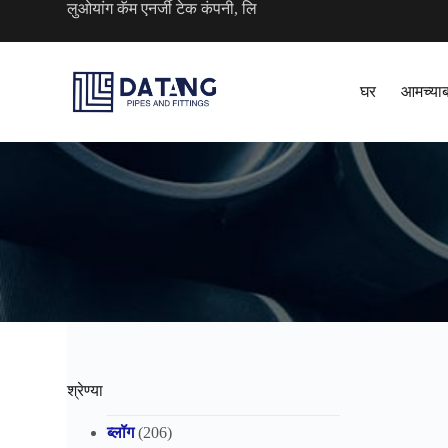
लुओयांग कॅम एनर्जी टेक कंपनी, लि
सा
म
ग्री
व
र
घर
आमच्याब
जा
श्रेण्या
ब्लॉग
(206)