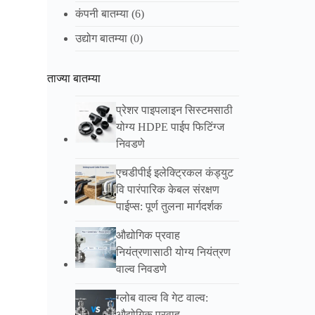
कंपनी बातम्या
(6)
उद्योग बातम्या
(0)
ताज्या बातम्या
प्रेशर पाइपलाइन सिस्टमसाठी
योग्य HDPE पाईप फिटिंग्ज
निवडणे
एचडीपीई इलेक्ट्रिकल कंड्युट
वि पारंपारिक केबल संरक्षण
पाईप्स: पूर्ण तुलना मार्गदर्शक
औद्योगिक प्रवाह
नियंत्रणासाठी योग्य नियंत्रण
वाल्व निवडणे
ग्लोब वाल्व वि गेट वाल्व:
औद्योगिक प्रवाह