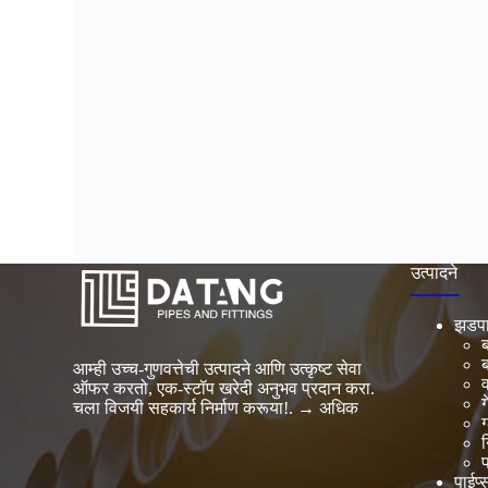
उत्पादने
झडप
आम्ही उच्च-गुणवत्तेची उत्पादने आणि उत्कृष्ट सेवा
ऑफर करतो, एक-स्टॉप खरेदी अनुभव प्रदान करा.
ग
चला विजयी सहकार्य निर्माण करूया!.
→ अधिक
ग
न
फ
पाईप्