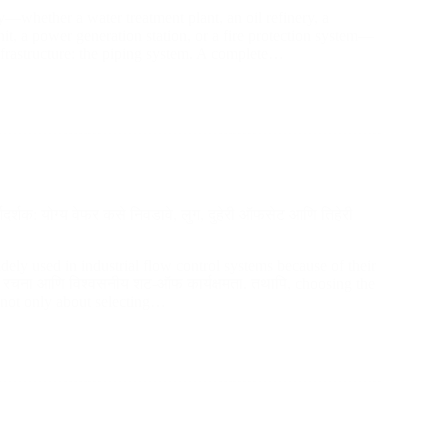
ity—whether a water treatment plant
,
an oil refinery
,
a
nit
,
a power generation station
,
or a fire protection system—
nfrastructure
:
the piping system
.
A complete…
गदर्शक: योग्य वेफर कसे निवडावे, लुग, दुहेरी ऑफसेट आणि तिहेरी
idely used in industrial flow control systems because of their
 रचना आणि विश्वसनीय शट-ऑफ कार्यक्षमता. तथापि,
choosing the
s not only about selecting…