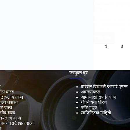
पंप सिस्टमसाठी वाल्व न
औद्योगिक)
Every pump system sh
water column in the di
due to inertia
,
creating
अधिक वाचा
1
2
3
4
उपयुक्त दुवे
ा
वारंवार विचारले जाणारे प्रश्न
बॉल वाल्व
आमच्याबद्दल
बटरफ्लाय वाल्व
आमच्याशी संपर्क साधा
वाल्व तपासा
गोपनीयता धोरण
ेट वाल्व
पेमेंट पद्धत
्लोब वाल्व
लॉजिस्टिक माहिती
ियंत्रण वाल्व
ायर प्रोटेक्शन वाल्व
स