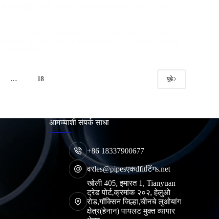
िवड मार्गदर्शक तपासा: प्रकार, अर्ज & आकारमान (पाणी, HVAC &
ares a common vulnerability
:
when the pump stops
,
the
scharge pipeline doesn’t stop instantly
.
It continues moving
 a reverse flow that…
…
18
पुढे
आमच्याशी संपर्क साधा
+86 18337900677
वरles@pipesएकdfitटिंगs.net
खोली 405, इमारत 1, Tianyuan
ट्रेड पोर्ट,क्रमांक २०२, हेलुओ
रोड,गॉक्सिन जिल्हा,चीनचे लुओयांग
क्षेत्र(हेनान) पायलट मुक्त व्यापार