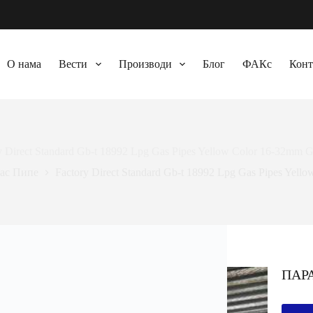
О нама
Вести
Производи
Блог
ФАКс
Конт
y Direct Standard Gb-t
18992
Lpg Gas Pipes Yellow Color 16-32mm G
ас Пипе
Factory Direct Standard Gb-t
18992
Lpg Gas Pipes Yello
ПАР