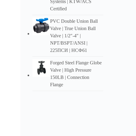
Systems
|
KTW/ACS
Споје
Certified
PVC Double Union Ball
У скл
Valve
|
True Union Ball
Valve
| 1/2″-4″ |
NPT/BSPT/ANSI
|
225ПСИ | НСФ61
Forged Steel Flange Globe
Valve
|
High Pressure
150LB
|
Connection
Flange