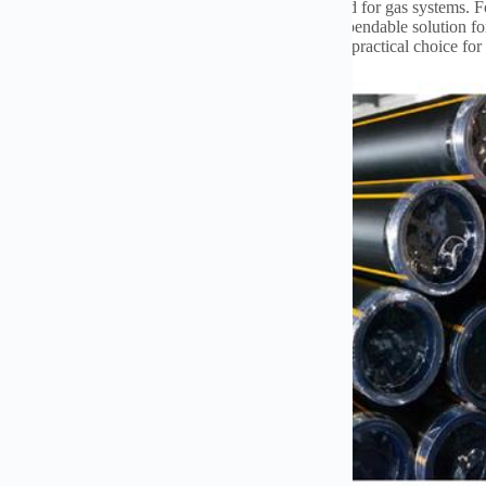
лација је једноставна.
Use proper fittings designed for gas systems
.
F
ghly for leaks before use
.
These pipes provide a dependable solution fo
yellow color aids in quick identification
.
They are a practical choice for 