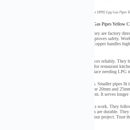
(
Factory Direct Standard Gb-t
18992
Lpg Gas Pipes Y
ations of Factory Direct Standard Gb-t
18992
Lpg Gas Pipes Yellow C
yellow gas pipes meet the GB/T
18992
standard
.
They are factory dire
боја је важна. То сигнализира “
gas pipe
”.
This improves safety
.
Work
rom quality copper
.
Copper resists corrosion well
.
Copper handles high 
PG systems
.
LPG is liquefied petroleum gas
.
e them indoors and outdoors
.
They connect appliances reliably
.
They br
.
They bring gas to your room heater
.
They are vital for restaurant kitch
xtensively
.
Workshops use them extensively
.
Any place needing LPG ne
 range from 16mm to 32mm
.
This covers many needs
.
Smaller pipes fit 
s common for homes
.
It links meters to appliances
.
The 20mm and 25mm s
ize fits industrial demand
.
It serves bigger equipment
.
It serves longer 
лација је једноставна.
Trained professionals do this work
.
They follow
ње.
Proper installation ensures efficiency
.
These pipes are durable
.
They 
ffer a secure gas supply
.
Choose the right size for your project
.
Trust t
ow
.