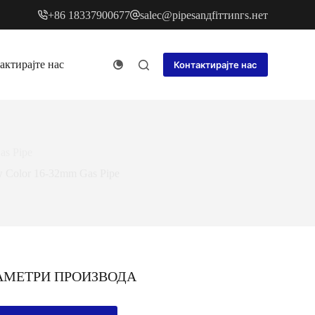
+86 18337900677
sаlес@pipеsаnдfiттиnгs.нет
актирајте нас
Контактирајте нас
as Pipe
w Color 16-32mm Gas Pipe
АМЕТРИ ПРОИЗВОДА