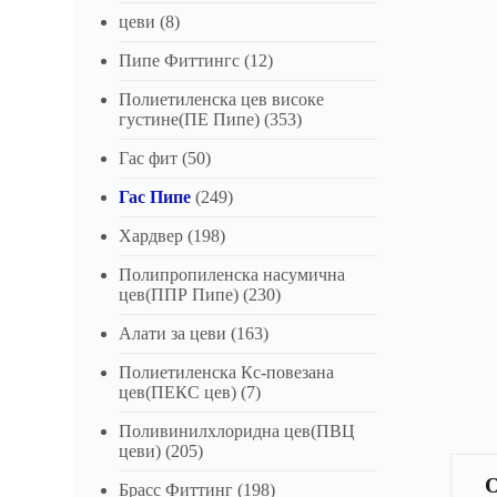
цеви
(8)
Пипе Фиттингс
(12)
Полиетиленска цев високе
густине(ПЕ Пипе)
(353)
Гас фит
(50)
Гас Пипе
(249)
Хардвер
(198)
Полипропиленска насумична
цев(ППР Пипе)
(230)
Алати за цеви
(163)
Полиетиленска Кс-повезана
цев(ПЕКС цев)
(7)
Поливинилхлоридна цев(ПВЦ
цеви)
(205)
Брасс Фиттинг
(198)