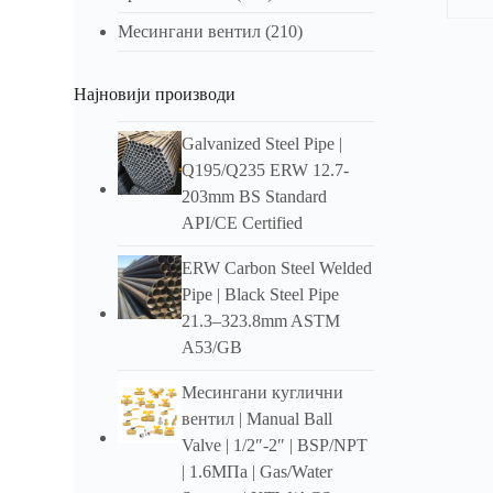
Месингани вентил
(210)
Опис
Најновији производи
Ove
Col
Galvanized Steel Pipe
|
Q195/Q235 ERW 12.7-
Factor
203mm BS Standard
transpo
угљен
API/CE Certified
дугор
индус
ERW Carbon Steel Welded
Pipe
|
Black Steel Pipe
Fea
21.3–323.8mm ASTM
16-
A53/GB
Отпор
Месингани куглични
вентил |
Manual Ball
Толер
Valve
| 1/2″-2″ |
BSP/NPT
| 1.6МПа |
Gas/Water
Лаган