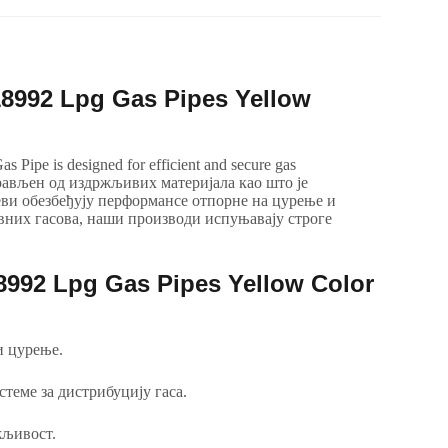
8992
Lpg Gas Pipes Yellow
Pipe is designed for efficient and secure gas
рављен од издржљивих материјала као што је
еви обезбеђују перформансе отпорне на цурење и
ивних гасова, наши производи испуњавају строге
8992
Lpg Gas Pipes Yellow Color
и цурење.
теме за дистрибуцију гаса.
жљивост.