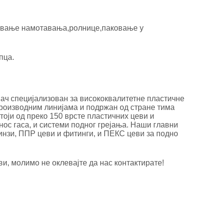
ковање намотавања,ролнице,паковање у
пца.
ђач специјализован за висококвалитетне пластичне
роизводним линијама и подржан од стране тима
тоји од преко 150 врсте пластичних цеви и
с гаса, и системи подног грејања. Наши главни
нзи, ППР цеви и фитинги, и ПЕКС цеви за подно
и, молимо не оклевајте да нас контактирате!