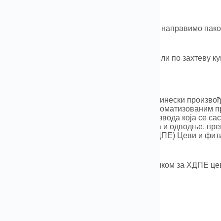
овање и испорука
и од производа и количине,могли бисмо да направимо па
вима,сандуке или кутије,итд.
ука:По мору,железница,ваздушним путем или по захтеву ку
офил компаније
нг Датанг Енерги Тецх Цо., доо. је водећи кинески произво
и фитинге. Опремљен најсавременијим аутоматизованим п
рофесионалци, нудимо широку линију производа која се сас
га намењених за системе водоснабдевања и одводње, прено
води укључују ПВЦ цеви и фитинге, ПЕ (ХДПЕ) Цеви и фити
ње.
мате било каквих питања у вези са прикључком за ХДПЕ цев
0086-183 3790 0677
т: 0086-183 3790 0677