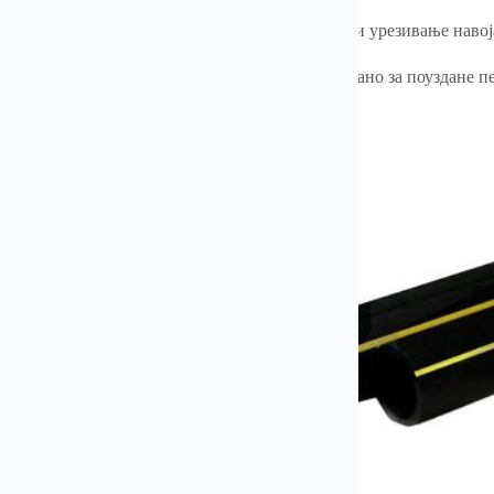
ви отпорни на цурење – Прецизно заваривање и урезивање навоја
аду са безбедносним стандардима – сертификовано за поуздане 