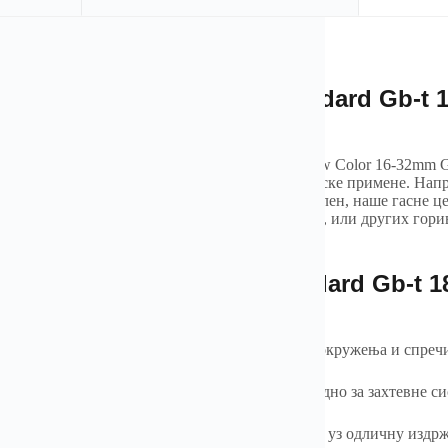
rview of Factory Direct Standard Gb-t
1
or 16-32mm Gas Pipe
y Direct Standard Gb-t
18992
Lpg Gas Pipes Yellow Color 16-32mm Gas 
rtation in residential
, комерцијални, и индустријске примене. Нап
ични челик, нерђајући челик, или ПЕ полиетилен, наше гасне ц
очну поузданост. Било за природни гас, пропан, или других гор
тријске стандарде за сигурност и ефикасност.
tures of Factory Direct Standard Gb-t
1
32mm Gas Pipe
ан на корозију – Дизајниран да издржи тешка окружења и спреч
анција високог притиска и температуре – Погодно за захтевне сис
е и флексибилне ПЕ цеви – Лако се постављају уз одличну издр