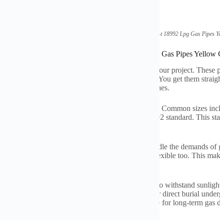
(
Factory Direct Standard Gb-t
18992
Lpg Gas Pipes Y
ications of Factory Direct Standard Gb-t
18992
Lpg Gas Pipes Yellow
y direct GB-T
18992
LPG gas pipes are ready for your project
.
These p
ed specifically for liquefied petroleum gas systems
.
You get them straigh
 color
.
This color helps people easily identify gas lines
.
pes are available in diameters from 16mm to 32mm
.
Common sizes in
ation needs
.
The pipes meet the Chinese GB-T
18992
standard
.
This st
tees the pipes handle LPG correctly
.
еви су чврсте.
They resist pressure well
.
They handle the demands of 
emicals
.
It performs well outdoors
.
The pipes are flexible too
.
This make
esistant to cracking over time
.
istance is important
.
These yellow pipes are made to withstand sunligh
in their strength and color
.
The pipes are suitable for direct burial unde
or above-ground installations
.
The pipes are reliable for long-term gas d