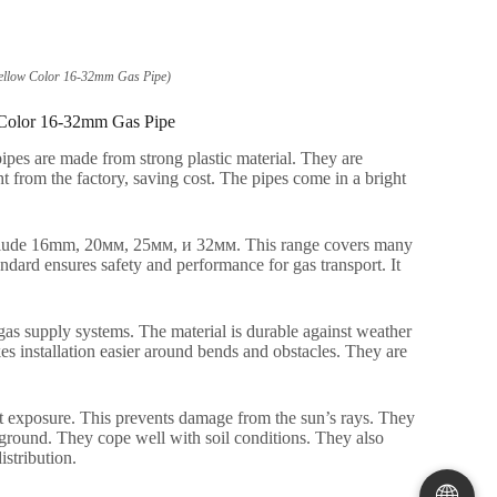
ellow Color 16-32mm Gas Pipe
)
 Color 16-32mm Gas Pipe
ipes are made from strong plastic material
.
They are
t from the factory
,
saving cost
.
The pipes come in a bright
clude 16mm
, 20мм, 25мм, и 32мм.
This range covers many
andard ensures safety and performance for gas transport
.
It
gas supply systems
.
The material is durable against weather
s installation easier around bends and obstacles
.
They are
t exposure
.
This prevents damage from the sun’s rays
.
They
rground
.
They cope well with soil conditions
.
They also
istribution
.
🌐