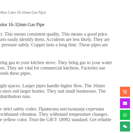
ellow Color 16-32mm Gas Pipe
)
olor 16-32mm Gas Pipe
ct
.
This means consistent quality
.
This means a good price
.
ers easily identify them
.
Accidents are less likely
.
They are
pressure safely
.
Copper lasts a long time
.
These pipes are
ing gas to your kitchen stove
.
They bring gas to your water
ens
.
They are vital for commercial kitchens
.
Factories use
eds these pipes
.
tight spaces
.
Larger pipes handle higher flow
.
The 16mm
izes suit larger homes
.
They suit small businesses
.
The
distribution runs
.
 strict safety codes
. Правилна инсталација спречава
withstand vibration
.
They withstand temperature changes
.
he yellow color
.
Trust the GB/T
18992
standard
.
Get reliable