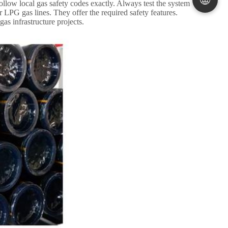
ollow local gas safety codes exactly
.
Always test the system
r LPG gas lines
.
They offer the required safety features
.
gas infrastructure projects
.