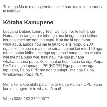
Tukunga:Ma te moana,tereina,ma te hau, ma te tono ranei a
te kaihoko.
Kōtaha Kamupene
Luoyang Datang Energy Tech Co., Ltd. Ko te kaihanga
Hainamana rangatira e tohunga ana ki nga paipa kirihou
kounga teitei me nga taputapu. Kua rite ki nga raina
whakaputa aunoa hou me te tautoko e te roopu o 200
ngaio, ka tukuna e matou he raina hua nui kei roto 150 nga
momo paipa kirihou me nga taputapu i hangaia mo te tuku
wai me nga puna wai, tuku hau, me nga punaha
whakamahana papa. Ko o maatau hua matua ko nga Paipa
PVC me nga taputapu, PE (HDPE) Nga paipa me nga
taputapu, Paipa PPR me nga taputapu, me nga Paipa
Whakawera Papa PEX.
Mena kei a koe etahi patai mo te Paipa Paipa HDPE, kaua
koe e mangere ki te whakapā mai!
Waea:0086-183 3790 0677