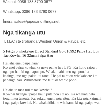
Wechat: 0086-183 3790 0677
Whatsapp: 0086-183 3790 0677
Īmēra: sales@pipesandfittings.net
Nga tikanga utu
T/T,L/C i te tirohanga,Western Union & Paypal,etc.
5 FAQs o wheketere Direct Standard Gb-t 18992 Paipa Hau Lpg
Tae Kowhai 16-32mm Paipa Hau
Hei aha enei paipa hau?
Ko enei paipa kowhai ka neke pai te hau LPG. Ka hono ratou i
nga ipu hau ki nga taputapu. Whakamahia mo nga punaha
kaainga, mo nga pakihi iti ranei. He pai ta ratou whakahaere i te
pehanga hau. Whiriwhiria mo te tuku wahie pono.
He aha te mea nui te tae kowhai?
Kowhai tikanga “paipa hau” puta noa i te ao. Ka whakatupato
tonu i nga tangata. Ka aukati tenei i nga aitua. Ka kite nga kaimahi
i nga paipa kowhai. Ka whakaitihia te whakama ki nga paipa wai.