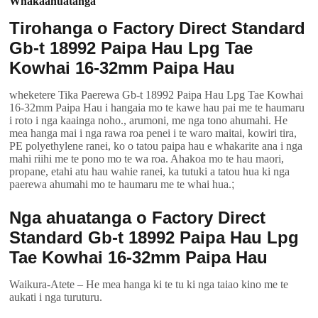
Whakaahuatanga
Tirohanga o Factory Direct Standard
Gb-t 18992 Paipa Hau Lpg Tae
Kowhai 16-32mm Paipa Hau
wheketere Tika Paerewa Gb-t 18992 Paipa Hau Lpg Tae Kowhai
16-32mm Paipa Hau i hangaia mo te kawe hau pai me te haumaru
i roto i nga kaainga noho., arumoni, me nga tono ahumahi. He
mea hanga mai i nga rawa roa penei i te waro maitai, kowiri tira,
PE polyethylene ranei, ko o tatou paipa hau e whakarite ana i nga
mahi riihi me te pono mo te wa roa. Ahakoa mo te hau maori,
propane, etahi atu hau wahie ranei, ka tutuki a tatou hua ki nga
paerewa ahumahi mo te haumaru me te whai hua.
;
Nga ahuatanga o Factory Direct
Standard Gb-t 18992 Paipa Hau Lpg
Tae Kowhai 16-32mm Paipa Hau
Waikura-Atete – He mea hanga ki te tu ki nga taiao kino me te
aukati i nga turuturu.