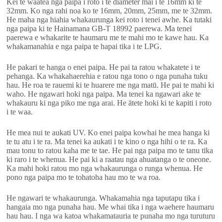
Kei te waatea nga paipa i roto i te diameter mai i te 16mm ki te
32mm. Ko nga rahi noa ko te 16mm, 20mm, 25mm, me te 32mm.
He maha nga hiahia whakaurunga kei roto i tenei awhe. Ka tutaki
nga paipa ki te Hainamana GB-T 18992 paerewa. Ma tenei
paerewa e whakarite te haumaru me te mahi mo te kawe hau. Ka
whakamanahia e nga paipa te hapai tika i te LPG.
He pakari te hanga o enei paipa. He pai ta ratou whakatete i te
pehanga. Ka whakahaerehia e ratou nga tono o nga punaha tuku
hau. He roa te rauemi ki te huarere me nga matū. He pai te mahi ki
waho. He ngawari hoki nga paipa. Ma tenei ka ngawari ake te
whakauru ki nga piko me nga arai. He ātete hoki ki te kapiti i roto
i te waa.
He mea nui te aukati UV. Ko enei paipa kowhai he mea hanga ki
te tu atu i te ra. Ma tenei ka aukati i te kino o nga hihi o te ra. Ka
mau tonu to ratou kaha me te tae. He pai nga paipa mo te tanu tika
ki raro i te whenua. He pai ki a raatau nga ahuatanga o te oneone.
Ka mahi hoki ratou mo nga whakaurunga o runga whenua. He
pono nga paipa mo te tohatoha hau mo te wa roa.
He ngawari te whakaurunga. Whakamahia nga taputapu tika i
hangaia mo nga punaha hau. Me whai tika i nga waehere haumaru
hau hau. I nga wa katoa whakamatauria te punaha mo nga turuturu