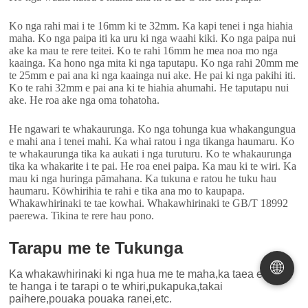
Ko nga rahi mai i te 16mm ki te 32mm. Ka kapi tenei i nga hiahia
maha. Ko nga paipa iti ka uru ki nga waahi kiki. Ko nga paipa nui
ake ka mau te rere teitei. Ko te rahi 16mm he mea noa mo nga
kaainga. Ka hono nga mita ki nga taputapu. Ko nga rahi 20mm me
te 25mm e pai ana ki nga kaainga nui ake. He pai ki nga pakihi iti.
Ko te rahi 32mm e pai ana ki te hiahia ahumahi. He taputapu nui
ake. He roa ake nga oma tohatoha.
He ngawari te whakaurunga. Ko nga tohunga kua whakangungua
e mahi ana i tenei mahi. Ka whai ratou i nga tikanga haumaru. Ko
te whakaurunga tika ka aukati i nga turuturu. Ko te whakaurunga
tika ka whakarite i te pai. He roa enei paipa. Ka mau ki te wiri. Ka
mau ki nga huringa pāmahana. Ka tukuna e ratou he tuku hau
haumaru. Kōwhirihia te rahi e tika ana mo to kaupapa.
Whakawhirinaki te tae kowhai. Whakawhirinaki te GB/T 18992
paerewa. Tikina te rere hau pono.
Tarapu me te Tukunga
🌐
Ka whakawhirinaki ki nga hua me te maha,ka taea e tatou
te hanga i te tarapi o te whiri,pukapuka,takai
paihere,pouaka pouaka ranei,etc.