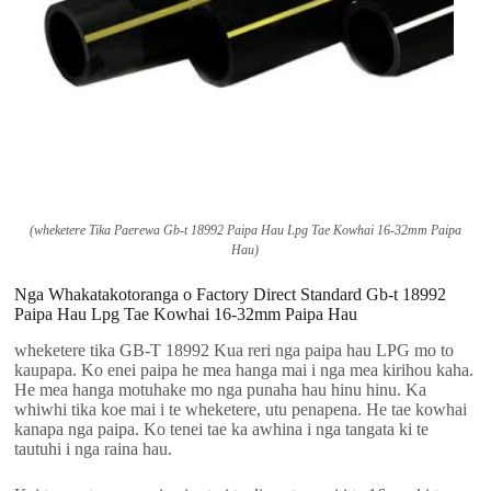
(wheketere Tika Paerewa Gb-t 18992 Paipa Hau Lpg Tae Kowhai 16-32mm Paipa
Hau)
Nga Whakatakotoranga o Factory Direct Standard Gb-t 18992
Paipa Hau Lpg Tae Kowhai 16-32mm Paipa Hau
wheketere tika GB-T 18992 Kua reri nga paipa hau LPG mo to
kaupapa. Ko enei paipa he mea hanga mai i nga mea kirihou kaha.
He mea hanga motuhake mo nga punaha hau hinu hinu. Ka
whiwhi tika koe mai i te wheketere, utu penapena. He tae kowhai
kanapa nga paipa. Ko tenei tae ka awhina i nga tangata ki te
tautuhi i nga raina hau.