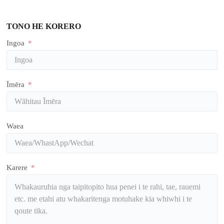
TONO HE KORERO
Ingoa
Īmēra
Waea
Karere