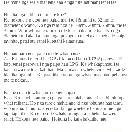
He maha nga wa e hiahiatia ana e nga ture haumaru tenei tae.
He aha nga rahi ka tukuna e koe?
Ka hokona e matou nga paipa mai i te 16mm ki te 32mm te
diameter o waho. Ko nga rahi noa he 16mm, 20mm, 25mm, me te
32mm. Whiriwhiria te rahi kia rite ki o hiahia rere hau. Ko nga
diameter nui ake ka mau i nga pukapuka teitei ake. Inehia to paipa
tawhito, patai atu ranei ki tetahi kaitautauta.
He haumaru enei paipa me te whaimana?
Ae. Ka tutaki ratou ki te GB-T kaha o Haina 18992 paerewa. Ka
kapi tenei paerewa i nga paipa hau LPG. Ka whakapumau i te
kaha rawa me te aukati hau. Ma ta maatau wheketere e whakarite
kia tika nga tohu. Ka paahitia e ratou nga whakamatautau pehanga
me te pakaru.
Ka taea e au te whakauru i enei paipa?
Kao. Ko te whakaurunga paipa hau e hiahia ana ki tetahi tohunga
whai raihana. Ko nga ture e hiahia ana ki nga tohunga hangarau
whaimana. E mohio ana ratou ki nga waehere haumaru me nga
taputapu tika. Ko te he o te whakaurunga ka paheke, ka wera
ranei. Hokona nga paipa. Hokona he kaiwhakatika hau.