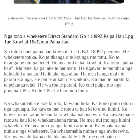
(wheketere Tika Paerewa Gb-t 18992 Paipa Hau Lpg Tae Kowhai 16-32mm Paipa
Hau)
Nga tono a wheketere Direct Standard Gb-t 18992 Paipa Hau Lpg
Tae Kowhai 16-32mm Paipa Hau
Ka tutuki enei paipa hau kowhai ki te GB/T 18992 paerewa. He
wheketere totika. Ko te tikanga o te kounga rite tonu. Ko te
tikanga he utu pai tenei. He mea nui te tae kowhai. Ka tohu “paipa
hau”. Ma tenei ka pai ake te haumaru. He ngawari te tautuhi a nga
kaimahi i a raatau. He iti ake nga aitua. He mea hanga mai i te
parahi kounga. He pai te aukati i te waikura. Ka mau te parahi ki
te pehanga teitei. He wa roa te parahi. Ko enei paipa mo nga
punaha LPG. Ko te LPG he hau hinu hinu.
Ka whakamahia e koe ki roto, ki waho hoki. Ka hono pono ratou i
nga taputapu. Ka kawea mai e ratou te hau ki to umu kihini. Ka
kawea mai e ratou te hau ki to whakamahana wai. Ka kawea mai e
ratou te hau ki to whakamahana rūma. He mea nui mo nga kihini
wharekai. He mea nui mo nga kihini arumoni. Ka whakamahia
nuitia e nga wheketere. Ka whakamahia nuitia e nga awheawhe.
Ko nga waahi katoa e hiahia ana ki te LPG me enei paipa.