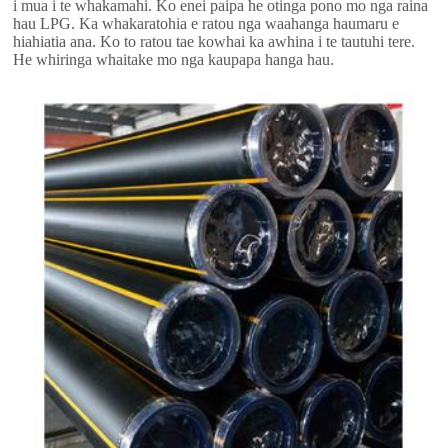
i mua i te whakamahi. Ko enei paipa he otinga pono mo nga raina
hau LPG. Ka whakaratohia e ratou nga waahanga haumaru e
hiahiatia ana. Ko to ratou tae kowhai ka awhina i te tautuhi tere.
He whiringa whaitake mo nga kaupapa hanga hau.