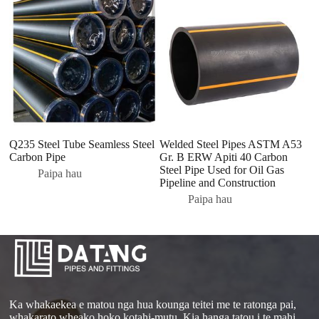
Q235 Steel Tube Seamless Steel
Welded Steel Pipes ASTM A53
R
Carbon Pipe
Gr
. B ERW Apiti 40
Carbon
P
Steel Pipe Used for Oil Gas
Q3
Paipa hau
Pipeline and Construction
P
Paipa hau
Ka whakaekea e matou nga hua kounga teitei me te ratonga pai,
whakarato wheako hoko kotahi-mutu. Kia hanga tatou i te mahi