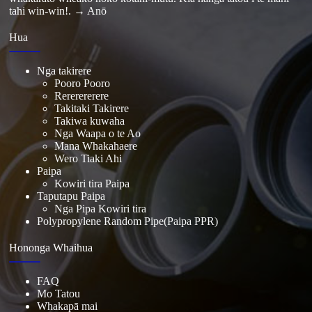
tahi win-win!.
→ Anō
Hua
Nga takirere
Pooro Pooro
Rererererere
Takitaki Takirere
Takiwa kuwaha
Nga Waapa o te Ao
Mana Whakahaere
Wero Tiaki Ahi
Paipa
Kowiri tira Paipa
Taputapu Paipa
Nga Pipa Kowiri tira
Polypropylene Random Pipe(Paipa PPR)
Hononga Whaihua
FAQ
Mo Tatou
Whakapā mai